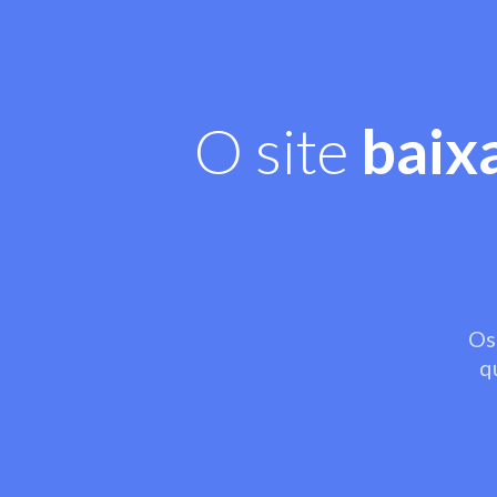
O site
baix
Os
q