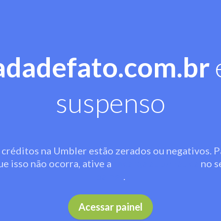
adadefato.com.br
suspenso
 créditos na Umbler estão zerados ou negativos. P
ue isso não ocorra, ative a
recarga automática
no s
painel
.
Acessar painel