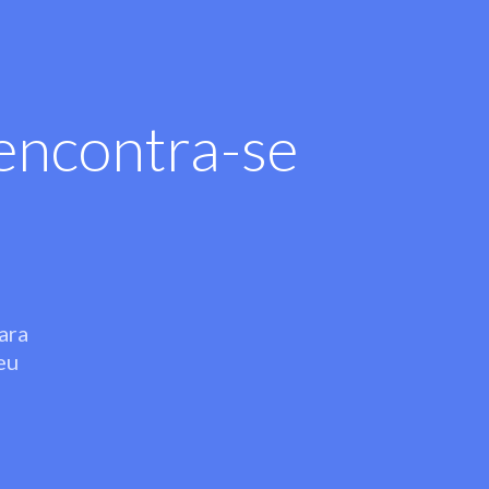
encontra-se
ara
eu