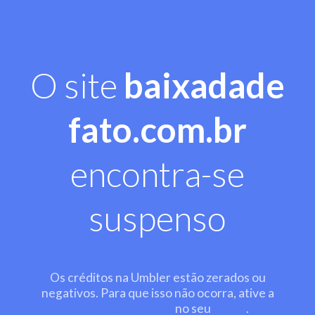
O site
baixadade
fato.com.br
encontra-se
suspenso
Os créditos na Umbler estão zerados ou
negativos. Para que isso não ocorra, ative a
recarga automática
no seu
painel
.