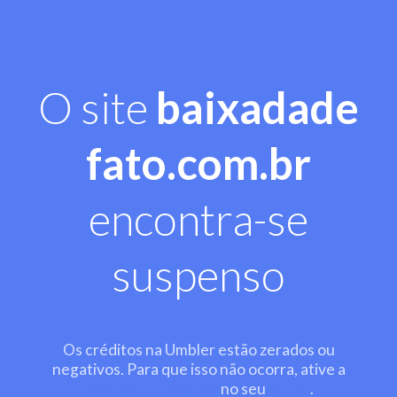
O site
baixadade
fato.com.br
encontra-se
suspenso
Os créditos na Umbler estão zerados ou
negativos. Para que isso não ocorra, ative a
recarga automática
no seu
painel
.