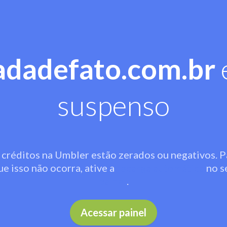
adadefato.com.br
suspenso
 créditos na Umbler estão zerados ou negativos. P
ue isso não ocorra, ative a
recarga automática
no s
painel
.
Acessar painel