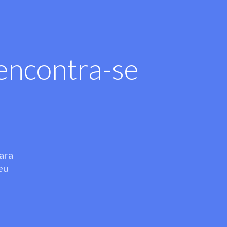
encontra-se
ara
eu