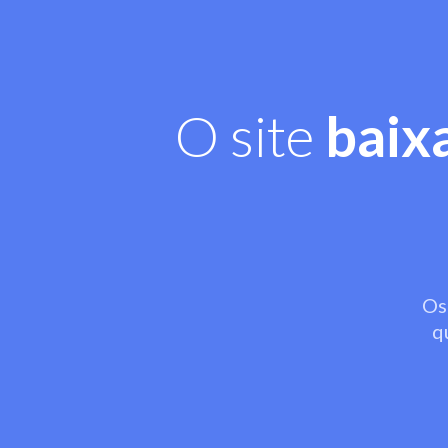
O site
baix
Os
q