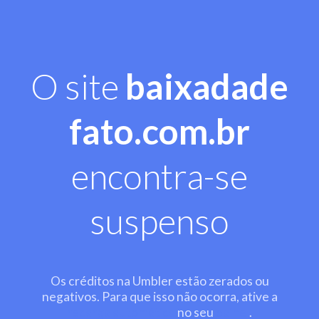
O site
baixadade
fato.com.br
encontra-se
suspenso
Os créditos na Umbler estão zerados ou
negativos. Para que isso não ocorra, ative a
recarga automática
no seu
painel
.