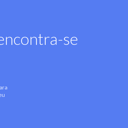
encontra-se
ara
eu