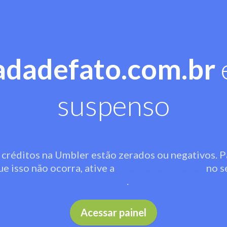
adadefato.com.br
suspenso
 créditos na Umbler estão zerados ou negativos. P
ue isso não ocorra, ative a
recarga automática
no s
painel
.
Acessar painel