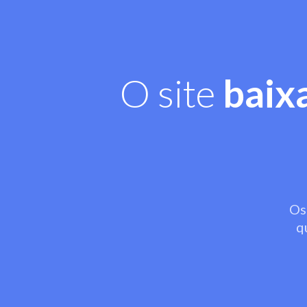
O site
baix
Os
q