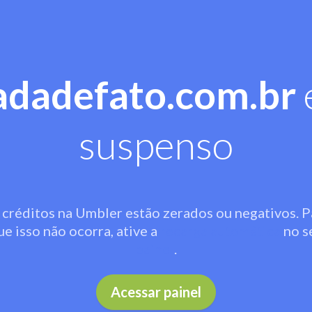
adadefato.com.br
suspenso
 créditos na Umbler estão zerados ou negativos. P
ue isso não ocorra, ative a
recarga automática
no s
painel
.
Acessar painel