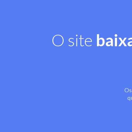
O site
baix
Os
q