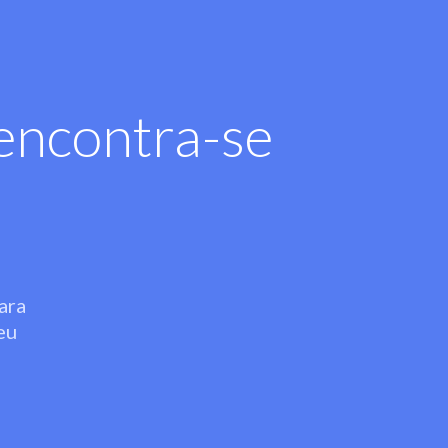
encontra-se
ara
eu