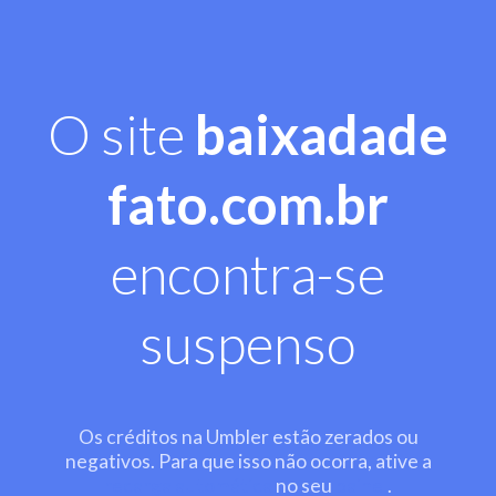
O site
baixadade
fato.com.br
encontra-se
suspenso
Os créditos na Umbler estão zerados ou
negativos. Para que isso não ocorra, ative a
recarga automática
no seu
painel
.