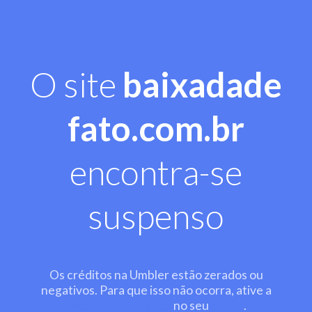
O site
baixadade
fato.com.br
encontra-se
suspenso
Os créditos na Umbler estão zerados ou
negativos. Para que isso não ocorra, ative a
recarga automática
no seu
painel
.