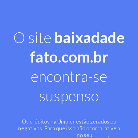
O site
baixadade
fato.com.br
encontra-se
suspenso
Os créditos na Umbler estão zerados ou
negativos. Para que isso não ocorra, ative a
recarga automática
no seu
painel
.