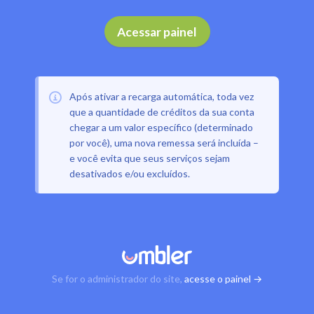
Acessar painel
Após ativar a recarga automática, toda vez
que a quantidade de créditos da sua conta
chegar a um valor específico (determinado
por você), uma nova remessa será incluída –
e você evita que seus serviços sejam
desativados e/ou excluídos.
Se for o administrador do site,
acesse o painel →