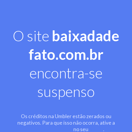
O site
baixadade
fato.com.br
encontra-se
suspenso
Os créditos na Umbler estão zerados ou
negativos. Para que isso não ocorra, ative a
recarga automática
no seu
painel
.