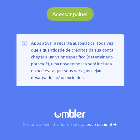
Acessar painel
Após ativar a recarga automática, toda vez
que a quantidade de créditos da sua conta
chegar a um valor específico (determinado
por você), uma nova remessa será incluída –
e você evita que seus serviços sejam
desativados e/ou excluídos.
Se for o administrador do site,
acesse o painel →