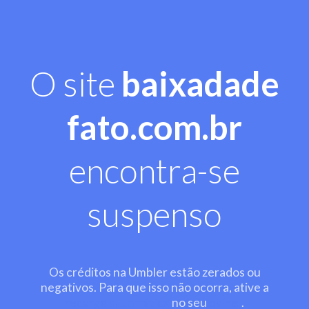
O site
baixadade
fato.com.br
encontra-se
suspenso
Os créditos na Umbler estão zerados ou
negativos. Para que isso não ocorra, ative a
recarga automática
no seu
painel
.