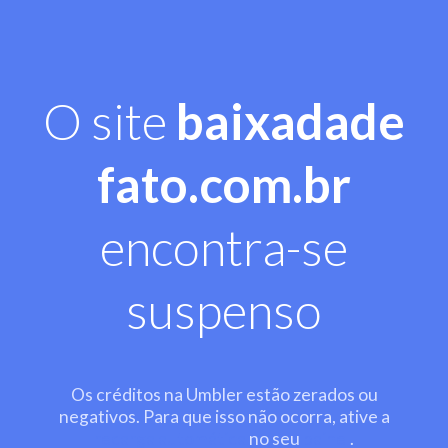
O site
baixadade
fato.com.br
encontra-se
suspenso
Os créditos na Umbler estão zerados ou
negativos. Para que isso não ocorra, ative a
recarga automática
no seu
painel
.