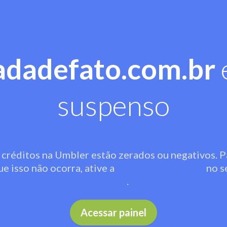
adadefato.com.br
suspenso
 créditos na Umbler estão zerados ou negativos. P
ue isso não ocorra, ative a
recarga automática
no s
painel
.
Acessar painel