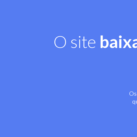
O site
baix
Os
q