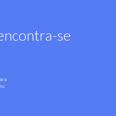
encontra-se
ara
eu