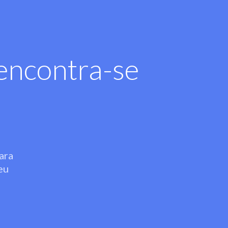
encontra-se
ara
eu