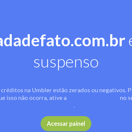
adadefato.com.br
suspenso
 créditos na Umbler estão zerados ou negativos. P
ue isso não ocorra, ative a
recarga automática
no s
painel
.
Acessar painel