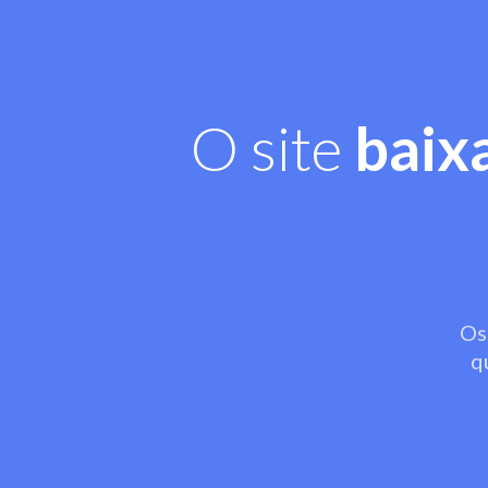
O site
baix
Os
q