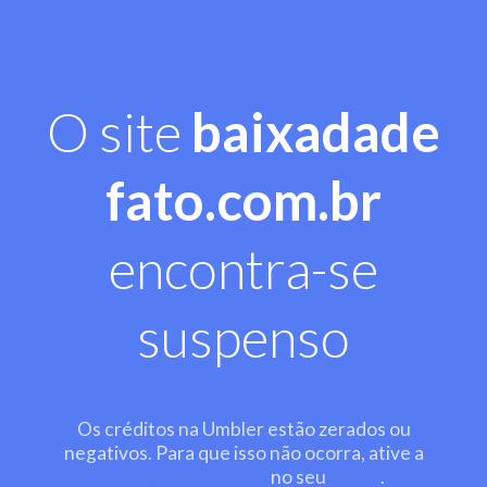
O site
baixadade
fato.com.br
encontra-se
suspenso
Os créditos na Umbler estão zerados ou
negativos. Para que isso não ocorra, ative a
recarga automática
no seu
painel
.