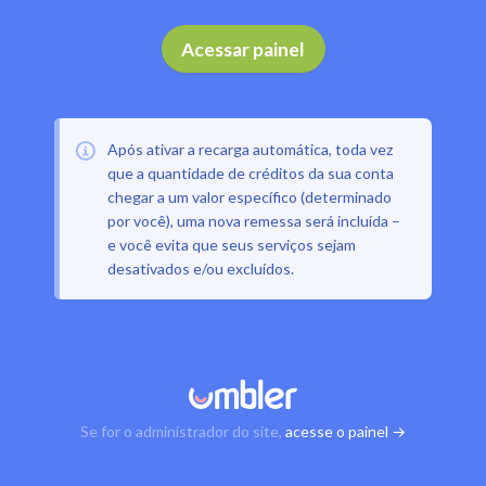
Acessar painel
Após ativar a recarga automática, toda vez
que a quantidade de créditos da sua conta
chegar a um valor específico (determinado
por você), uma nova remessa será incluída –
e você evita que seus serviços sejam
desativados e/ou excluídos.
Se for o administrador do site,
acesse o painel →