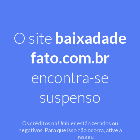
O site
baixadade
fato.com.br
encontra-se
suspenso
Os créditos na Umbler estão zerados ou
negativos. Para que isso não ocorra, ative a
recarga automática
no seu
painel
.