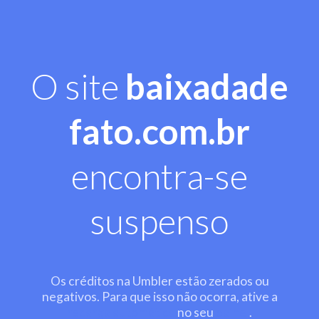
O site
baixadade
fato.com.br
encontra-se
suspenso
Os créditos na Umbler estão zerados ou
negativos. Para que isso não ocorra, ative a
recarga automática
no seu
painel
.