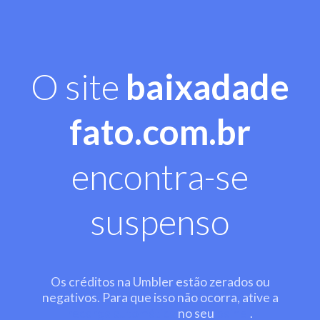
O site
baixadade
fato.com.br
encontra-se
suspenso
Os créditos na Umbler estão zerados ou
negativos. Para que isso não ocorra, ative a
recarga automática
no seu
painel
.