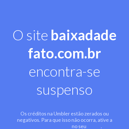
O site
baixadade
fato.com.br
encontra-se
suspenso
Os créditos na Umbler estão zerados ou
negativos. Para que isso não ocorra, ative a
recarga automática
no seu
painel
.