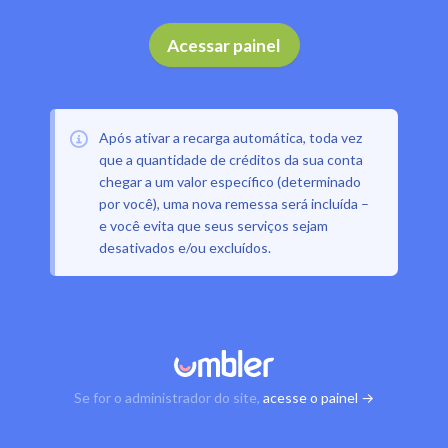
Acessar painel
Após ativar a recarga automática, toda vez
que a quantidade de créditos da sua conta
chegar a um valor específico (determinado
por você), uma nova remessa será incluída –
e você evita que seus serviços sejam
desativados e/ou excluídos.
Se for o administrador do site,
acesse o painel →