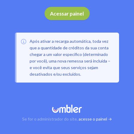
Acessar painel
Após ativar a recarga automática, toda vez
que a quantidade de créditos da sua conta
chegar a um valor específico (determinado
por você), uma nova remessa será incluída –
e você evita que seus serviços sejam
desativados e/ou excluídos.
Se for o administrador do site,
acesse o painel →