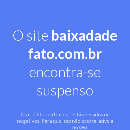
O site
baixadade
fato.com.br
encontra-se
suspenso
Os créditos na Umbler estão zerados ou
negativos. Para que isso não ocorra, ative a
recarga automática
no seu
painel
.