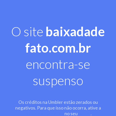
O site
baixadade
fato.com.br
encontra-se
suspenso
Os créditos na Umbler estão zerados ou
negativos. Para que isso não ocorra, ative a
recarga automática
no seu
painel
.