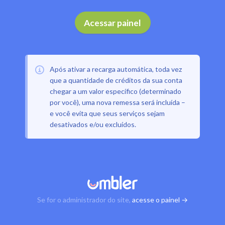
Acessar painel
Após ativar a recarga automática, toda vez
que a quantidade de créditos da sua conta
chegar a um valor específico (determinado
por você), uma nova remessa será incluída –
e você evita que seus serviços sejam
desativados e/ou excluídos.
Se for o administrador do site,
acesse o painel →