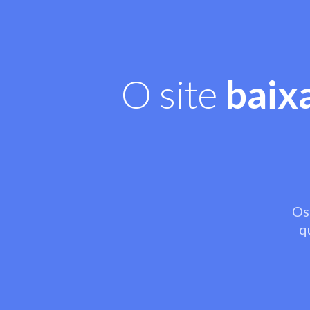
O site
baix
Os
q