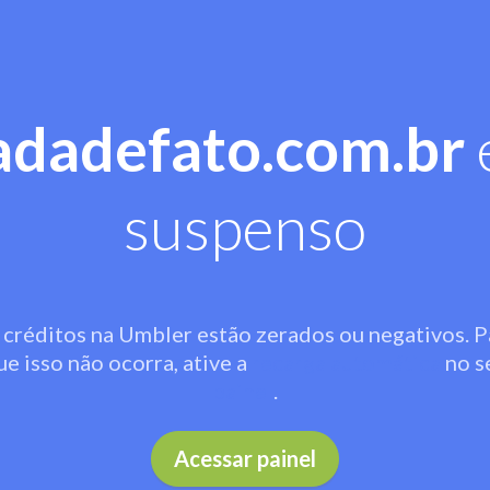
adadefato.com.br
suspenso
 créditos na Umbler estão zerados ou negativos. P
ue isso não ocorra, ative a
recarga automática
no s
painel
.
Acessar painel