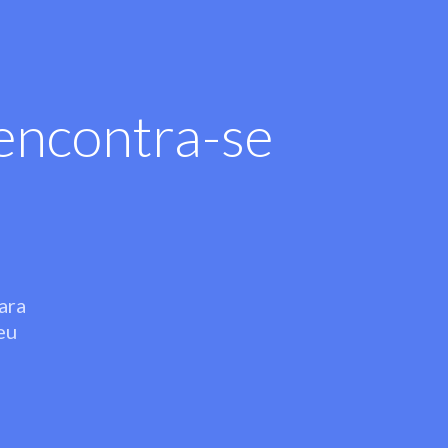
encontra-se
ara
eu