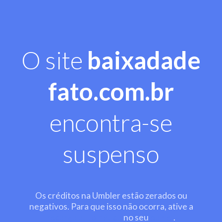
O site
baixadade
fato.com.br
encontra-se
suspenso
Os créditos na Umbler estão zerados ou
negativos. Para que isso não ocorra, ative a
recarga automática
no seu
painel
.