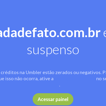
adadefato.com.br
suspenso
 créditos na Umbler estão zerados ou negativos. P
ue isso não ocorra, ative a
recarga automática
no s
painel
.
Acessar painel