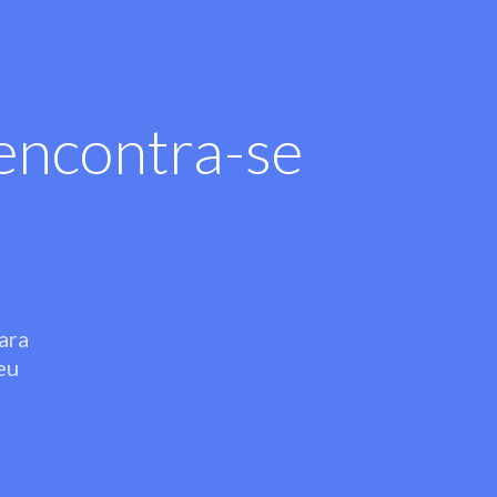
encontra-se
ara
eu