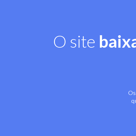
O site
baix
Os
q