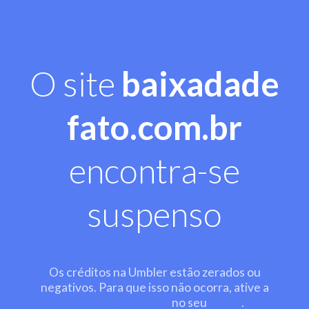
O site
baixadade
fato.com.br
encontra-se
suspenso
Os créditos na Umbler estão zerados ou
negativos. Para que isso não ocorra, ative a
recarga automática
no seu
painel
.