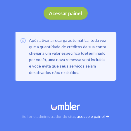
Acessar painel
Após ativar a recarga automática, toda vez
que a quantidade de créditos da sua conta
chegar a um valor específico (determinado
por você), uma nova remessa será incluída –
e você evita que seus serviços sejam
desativados e/ou excluídos.
Se for o administrador do site,
acesse o painel →