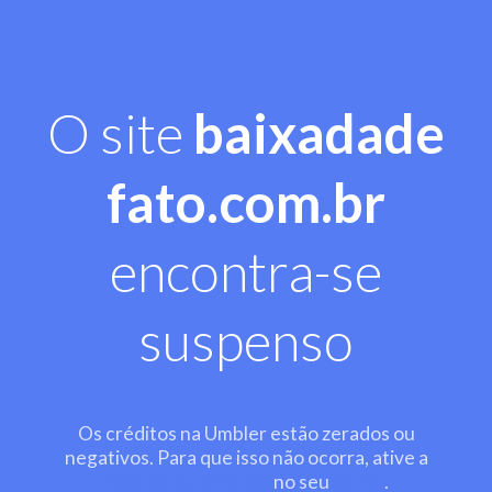
O site
baixadade
fato.com.br
encontra-se
suspenso
Os créditos na Umbler estão zerados ou
negativos. Para que isso não ocorra, ative a
recarga automática
no seu
painel
.