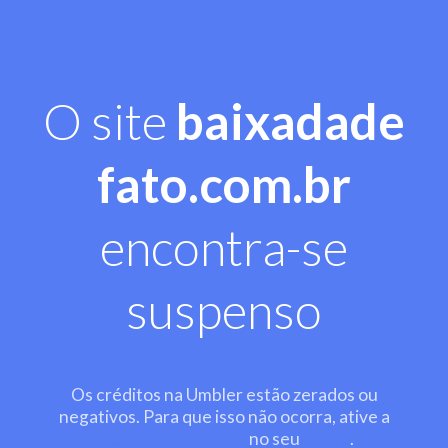
O site
baixadade
fato.com.br
encontra-se
suspenso
Os créditos na Umbler estão zerados ou
negativos. Para que isso não ocorra, ative a
recarga automática
no seu
painel
.