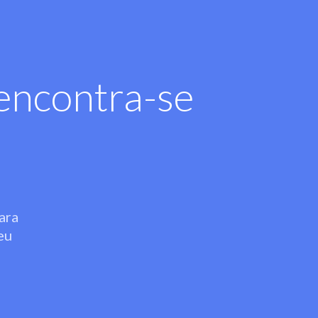
encontra-se
ara
eu