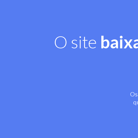
O site
baix
Os
q