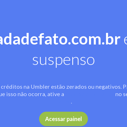
adadefato.com.br
suspenso
 créditos na Umbler estão zerados ou negativos. P
ue isso não ocorra, ative a
recarga automática
no s
painel
.
Acessar painel