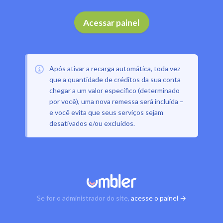
Acessar painel
Após ativar a recarga automática, toda vez
que a quantidade de créditos da sua conta
chegar a um valor específico (determinado
por você), uma nova remessa será incluída –
e você evita que seus serviços sejam
desativados e/ou excluídos.
Se for o administrador do site,
acesse o painel →