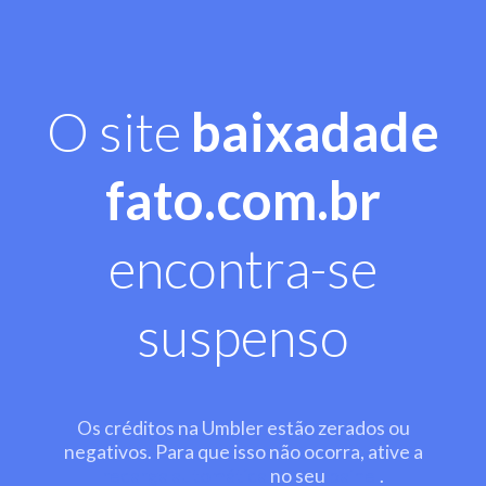
O site
baixadade
fato.com.br
encontra-se
suspenso
Os créditos na Umbler estão zerados ou
negativos. Para que isso não ocorra, ative a
recarga automática
no seu
painel
.