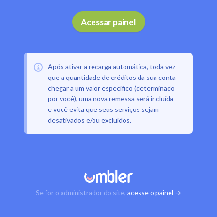
Acessar painel
Após ativar a recarga automática, toda vez
que a quantidade de créditos da sua conta
chegar a um valor específico (determinado
por você), uma nova remessa será incluída –
e você evita que seus serviços sejam
desativados e/ou excluídos.
Se for o administrador do site,
acesse o painel →