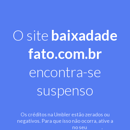
O site
baixadade
fato.com.br
encontra-se
suspenso
Os créditos na Umbler estão zerados ou
negativos. Para que isso não ocorra, ative a
recarga automática
no seu
painel
.