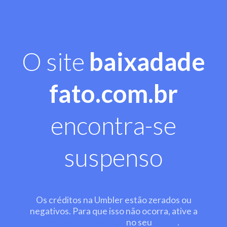
O site
baixadade
fato.com.br
encontra-se
suspenso
Os créditos na Umbler estão zerados ou
negativos. Para que isso não ocorra, ative a
recarga automática
no seu
painel
.