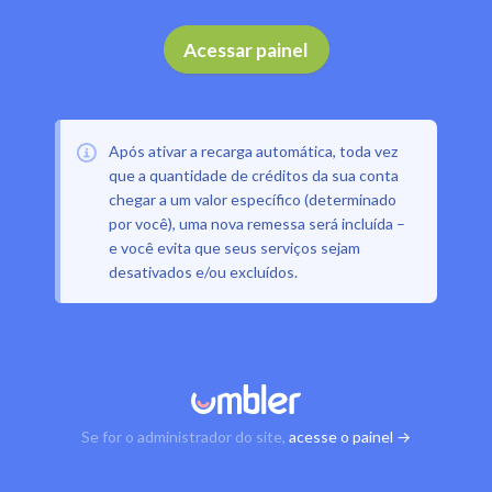
Acessar painel
Após ativar a recarga automática, toda vez
que a quantidade de créditos da sua conta
chegar a um valor específico (determinado
por você), uma nova remessa será incluída –
e você evita que seus serviços sejam
desativados e/ou excluídos.
Se for o administrador do site,
acesse o painel →