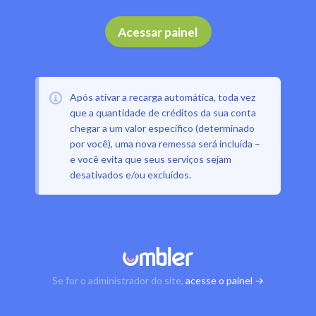
Acessar painel
Após ativar a recarga automática, toda vez
que a quantidade de créditos da sua conta
chegar a um valor específico (determinado
por você), uma nova remessa será incluída –
e você evita que seus serviços sejam
desativados e/ou excluídos.
Se for o administrador do site,
acesse o painel →