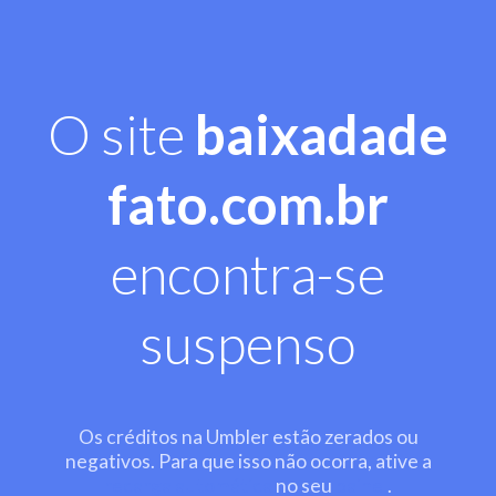
O site
baixadade
fato.com.br
encontra-se
suspenso
Os créditos na Umbler estão zerados ou
negativos. Para que isso não ocorra, ative a
recarga automática
no seu
painel
.