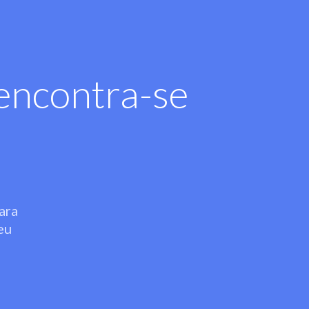
encontra-se
ara
eu