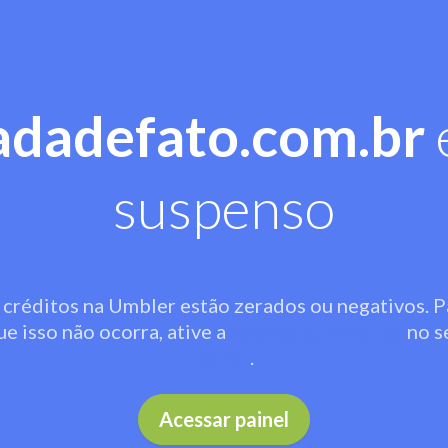
adadefato.com.br
suspenso
 créditos na Umbler estão zerados ou negativos. P
ue isso não ocorra, ative a
recarga automática
no s
painel
.
Acessar painel