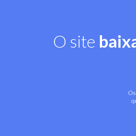
O site
baix
Os
q