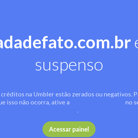
adadefato.com.br
suspenso
 créditos na Umbler estão zerados ou negativos. P
ue isso não ocorra, ative a
recarga automática
no s
painel
.
Acessar painel