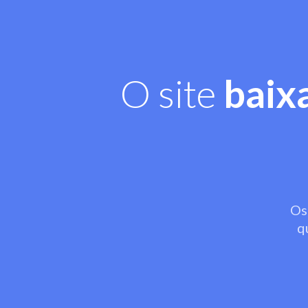
O site
baix
Os
q