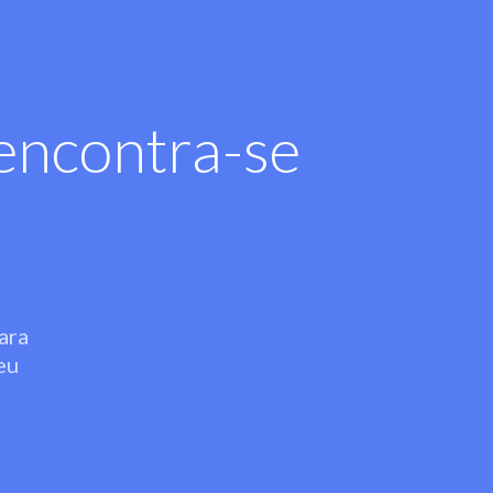
encontra-se
ara
eu