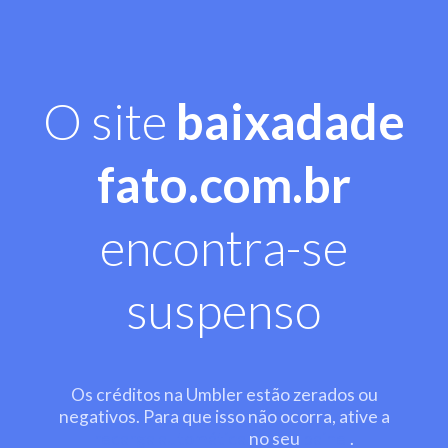
O site
baixadade
fato.com.br
encontra-se
suspenso
Os créditos na Umbler estão zerados ou
negativos. Para que isso não ocorra, ative a
recarga automática
no seu
painel
.