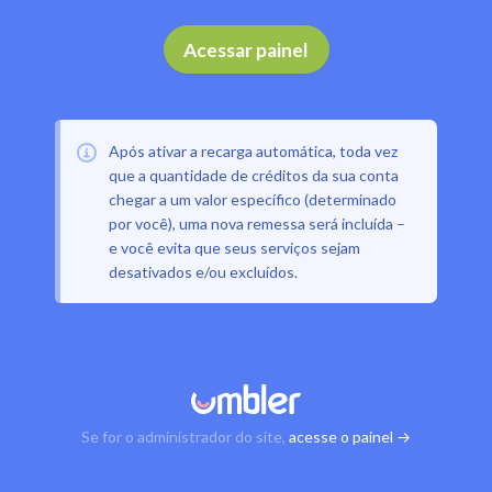
Acessar painel
Após ativar a recarga automática, toda vez
que a quantidade de créditos da sua conta
chegar a um valor específico (determinado
por você), uma nova remessa será incluída –
e você evita que seus serviços sejam
desativados e/ou excluídos.
Se for o administrador do site,
acesse o painel →