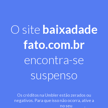
O site
baixadade
fato.com.br
encontra-se
suspenso
Os créditos na Umbler estão zerados ou
negativos. Para que isso não ocorra, ative a
recarga automática
no seu
painel
.