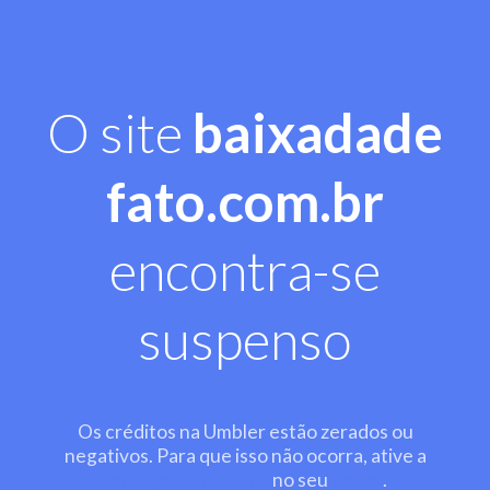
O site
baixadade
fato.com.br
encontra-se
suspenso
Os créditos na Umbler estão zerados ou
negativos. Para que isso não ocorra, ative a
recarga automática
no seu
painel
.