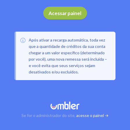
Acessar painel
Após ativar a recarga automática, toda vez
que a quantidade de créditos da sua conta
chegar a um valor específico (determinado
por você), uma nova remessa será incluída –
e você evita que seus serviços sejam
desativados e/ou excluídos.
Se for o administrador do site,
acesse o painel →