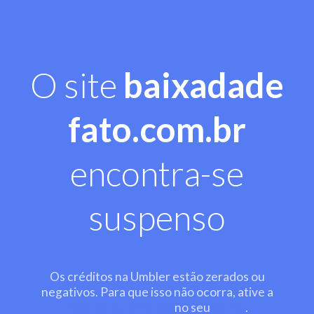
O site
baixadade
fato.com.br
encontra-se
suspenso
Os créditos na Umbler estão zerados ou
negativos. Para que isso não ocorra, ative a
recarga automática
no seu
painel
.