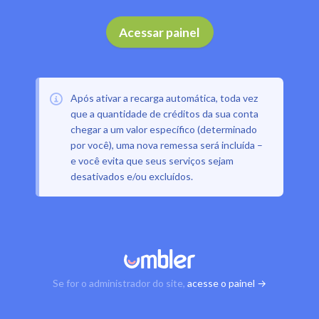
Acessar painel
Após ativar a recarga automática, toda vez
que a quantidade de créditos da sua conta
chegar a um valor específico (determinado
por você), uma nova remessa será incluída –
e você evita que seus serviços sejam
desativados e/ou excluídos.
Se for o administrador do site,
acesse o painel →