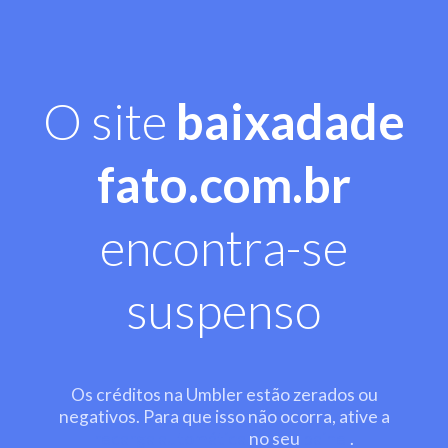
O site
baixadade
fato.com.br
encontra-se
suspenso
Os créditos na Umbler estão zerados ou
negativos. Para que isso não ocorra, ative a
recarga automática
no seu
painel
.