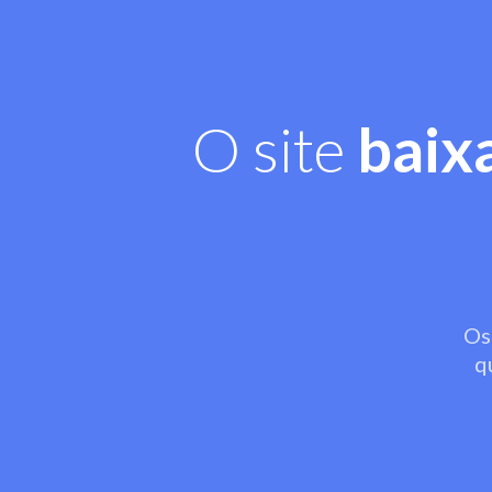
O site
baix
Os
q