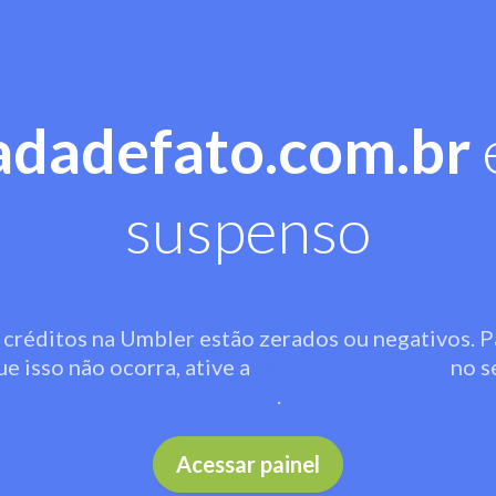
adadefato.com.br
suspenso
 créditos na Umbler estão zerados ou negativos. P
ue isso não ocorra, ative a
recarga automática
no s
painel
.
Acessar painel