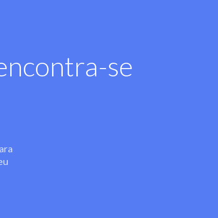
encontra-se
ara
eu