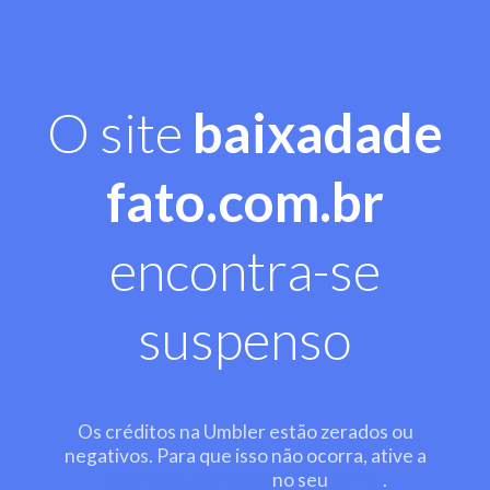
O site
baixadade
fato.com.br
encontra-se
suspenso
Os créditos na Umbler estão zerados ou
negativos. Para que isso não ocorra, ative a
recarga automática
no seu
painel
.