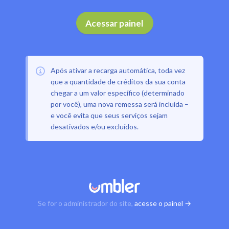
Acessar painel
Após ativar a recarga automática, toda vez
que a quantidade de créditos da sua conta
chegar a um valor específico (determinado
por você), uma nova remessa será incluída –
e você evita que seus serviços sejam
desativados e/ou excluídos.
Se for o administrador do site,
acesse o painel →