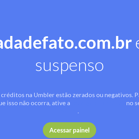
adadefato.com.br
suspenso
 créditos na Umbler estão zerados ou negativos. P
ue isso não ocorra, ative a
recarga automática
no s
painel
.
Acessar painel