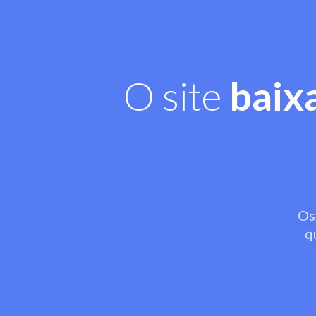
O site
baix
Os
q