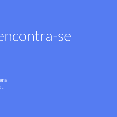
encontra-se
ara
eu